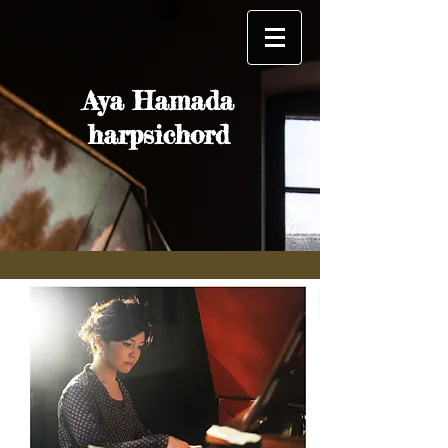
Aya Hamada
harpsichord