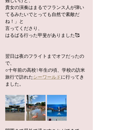
難しいけど、
貴女の演奏はまるでフランス人が弾い
てるみたいでとっても自然で素敵だ
ね！」と
言ってくださり、
はるばる行った甲斐がありました🥰
翌日は夜のフライトまでオフだったの
で、
○十年前の高校1年生の頃、学校の訪米
旅行で訪れた
シーワールド
に行ってき
ました。