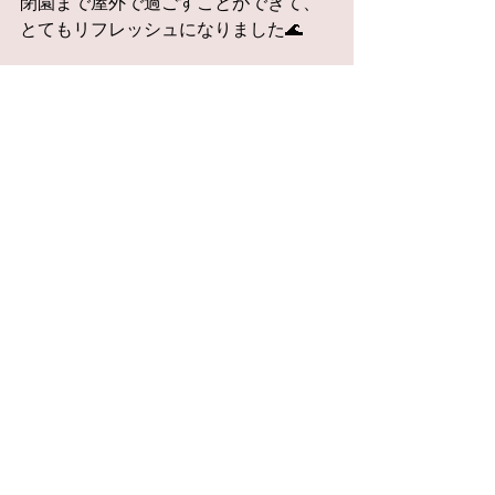
閉園まで屋外で過ごすことができて、
とてもリフレッシュになりました🌊
来週は、オハイオ州コロンバスに行っ
てきます。
みなさまもお身体お大切にお過ごしく
ださい。
濱田あや
すべて表示
最新記事