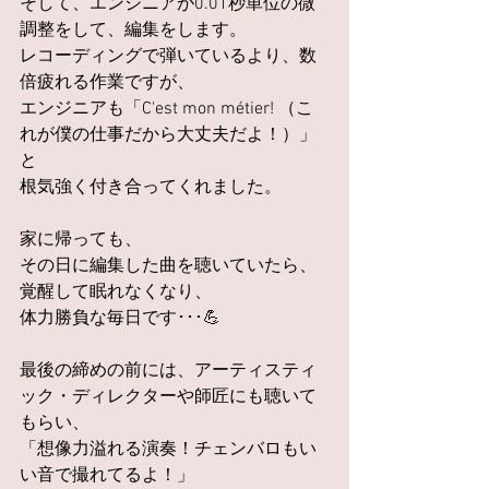
そして、エンジニアが0.01秒単位の微
調整をして、編集をします。
レコーディングで弾いているより、数
倍疲れる作業ですが、
エンジニアも「C'est mon métier! （こ
れが僕の仕事だから大丈夫だよ！）」
と
根気強く付き合ってくれました。
家に帰っても、
その日に編集した曲を聴いていたら、
覚醒して眠れなくなり、
体力勝負な毎日です･･･💪
最後の締めの前には、アーティスティ
ック・ディレクターや師匠にも聴いて
もらい、
「想像力溢れる演奏！チェンバロもい
い音で撮れてるよ！」