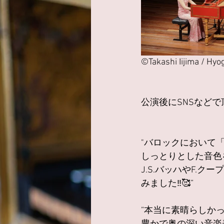
©Takashi Iijima / Hyo
公演後にSNSなど
"バロックにおいて
しっとりとした音色
J.S.バッハやF.
みました‼️🥰”
”本当に素晴らしか