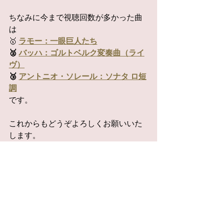
ちなみに今まで視聴回数が多かった曲
は
🥇 
ラモー：一眼巨人たち
🥈 
バッハ：ゴルトベルク変奏曲（ライ
ヴ）
🥉 
アントニオ・ソレール：ソナタ ロ短
調
です。
これからもどうぞよろしくお願いいた
します。
いよいよ、大統領就任式の日がやって
きました。
アメリカの行く末が大いに心配です
が、
正義やモラル、アメリカの寛容な精神