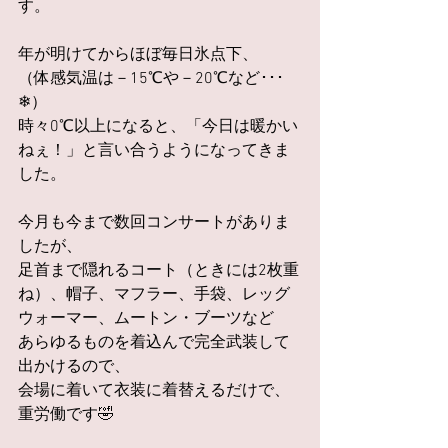
す。
年が明けてからほぼ毎日氷点下、
（体感気温は－15℃や－20℃など･･･
❄）
時々0℃以上になると、「今日は暖かい
ねぇ！」と言い合うようになってきま
した。
今月も今まで数回コンサートがありま
したが、
足首まで隠れるコート（ときには2枚重
ね）、帽子、マフラー、手袋、レッグ
ウォーマー、ムートン・ブーツなど
あらゆるものを着込んで完全武装して
出かけるので、
会場に着いて衣装に着替えるだけで、
重労働です🤣