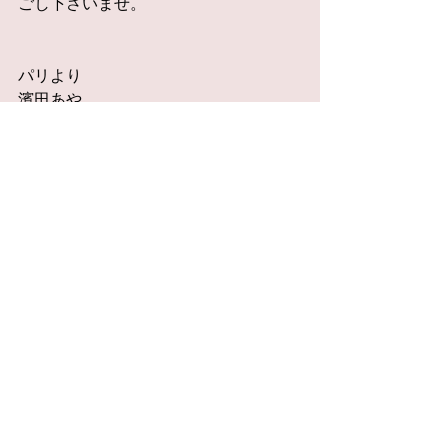
ごし下さいませ。
パリより
濱田あや
#ニュースレター
すべて表示
最新記事