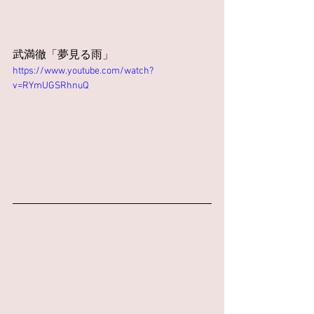
武満徹「夢見る雨」
https://www.youtube.com/watch?
v=RYmUGSRhnuQ