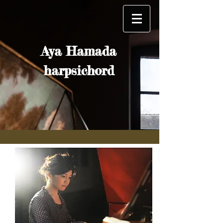
Aya Hamada
harpsichord